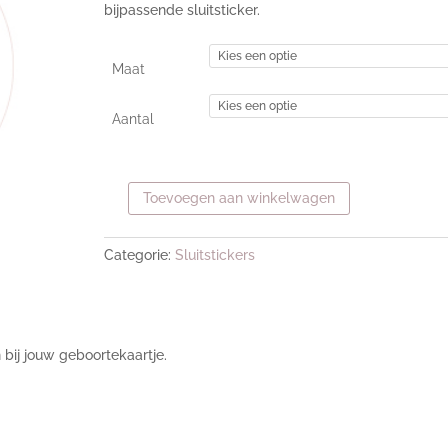
bijpassende sluitsticker.
Maat
Aantal
Toevoegen aan winkelwagen
Sluitsticker
flower
naam
Categorie:
Sluitstickers
aantal
 bij jouw geboortekaartje.