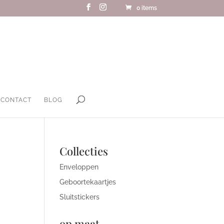
0 items
CONTACT
BLOG
Collecties
Enveloppen
Geboortekaartjes
Sluitstickers
op maat